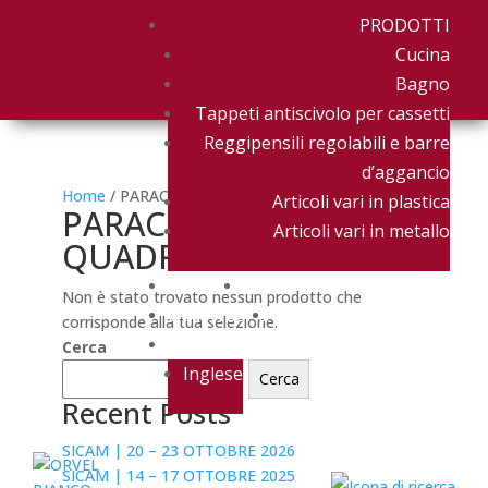
PRODOTTI
Cucina
Bagno
Tappeti antiscivolo per cassetti
Reggipensili regolabili e barre
d’aggancio
Home
/ PARACOLPI ADESIVI QUADRATI
Articoli vari in plastica
PARACOLPI ADESIVI
Articoli vari in metallo
QUADRATI
AZIENDA
NEWS & EVENTI
Non è stato trovato nessun prodotto che
DOWNLOAD
CONTATTACI
corrisponde alla tua selezione.
Italiano
Cerca
Inglese
Cerca
Recent Posts
SICAM | 20 – 23 OTTOBRE 2026
SICAM | 14 – 17 OTTOBRE 2025