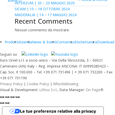
INTERZUM | 20 – 23 MAGGIO 2025
SICAM | 15 – 18 OTTOBRE 2024
MADERALIA | 14 – 17 MAGGIO 2024
Recent Comments
Nessun commento da mostrare.
Prodotti
Azienda
News & Eventi
Contattaci
Etichettatura
Download
Seguici su:
Euro Orvel s.r.l. a socio unico – Via Della Sbrozzola, 3 – 60021
Camerano (AN) Italy – Reg. Imprese ANCONA: IT 00999280423 –
Cap. Soc. € 100.000 – Tel. +39 071 731496 | + 39 071 732200 – Fax
+39 071 731190
Privacy Policy
|
Cookie Policy
|
Whistleblowing
Visual & Development:
Lithos S.r.l.
, Data Manager:
On Page®
Le tue preferenze relative alla privacy