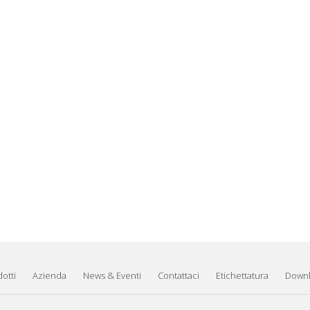
otti
Azienda
News & Eventi
Contattaci
Etichettatura
Down