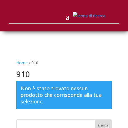
Home
/ 910
910
Non è stato trovato nessun
prodotto che corrisponde alla tua
selezione.
Cerca