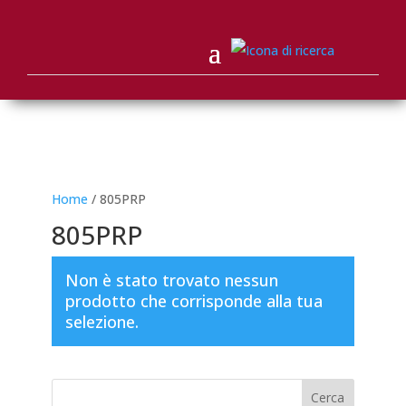
Home
/ 805PRP
805PRP
Non è stato trovato nessun
prodotto che corrisponde alla tua
selezione.
Cerca