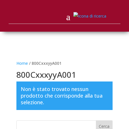
Home
/ 800CxxxyyA001
800CxxxyyA001
Non è stato trovato nessun
prodotto che corrisponde alla tua
selezione.
Cerca