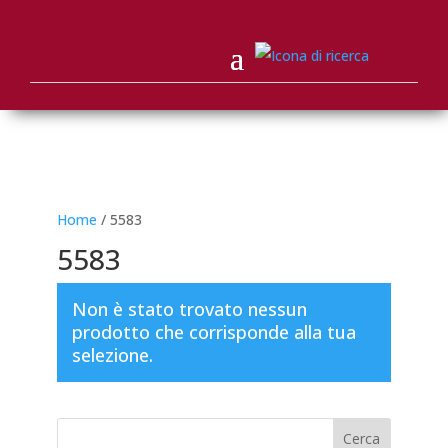
Home
/ 5583
5583
Non è stato trovato nessun
prodotto che corrisponde alla tua
selezione.
Cerca