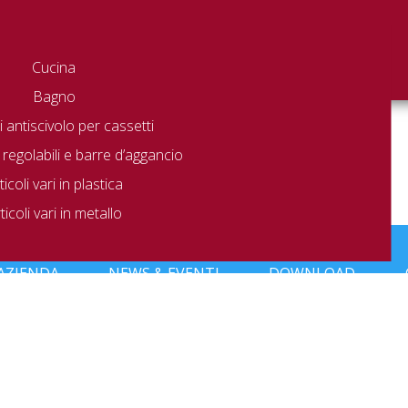
Cucina
Bagno
 antiscivolo per cassetti
 regolabili e barre d’aggancio
ticoli vari in plastica
ticoli vari in metallo
to che corrisponde alla tua selezione.
AZIENDA
NEWS & EVENTI
DOWNLOAD