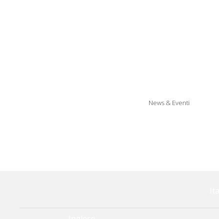
Tappeti a
Reggipensili r
Artic
News & Eventi
Arti
It
Inglese