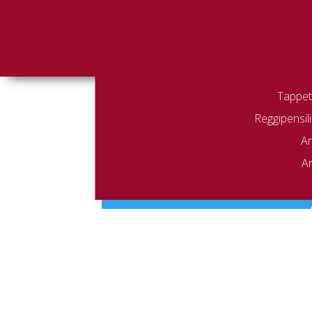
Tappeti
Reggipensili
Home
/ 5572
5572
Ar
Ar
Non è stato trovato nessun prodot