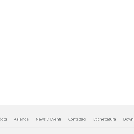
otti
Azienda
News & Eventi
Contattaci
Etichettatura
Down