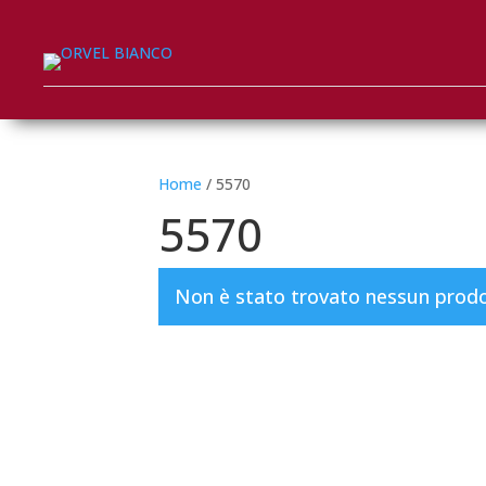
Home
/ 5570
5570
Non è stato trovato nessun prodot