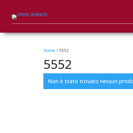
Home
/ 5552
5552
Non è stato trovato nessun prodot