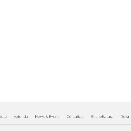
otti
Azienda
News & Eventi
Contattaci
Etichettatura
Down