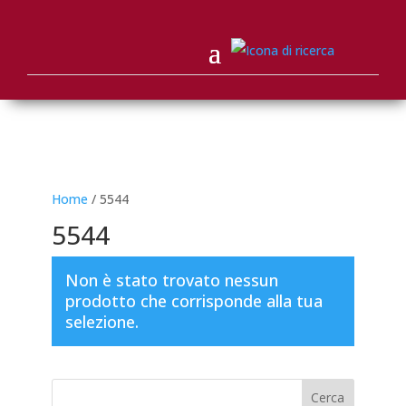
Home
/ 5544
5544
Non è stato trovato nessun
prodotto che corrisponde alla tua
selezione.
Cerca