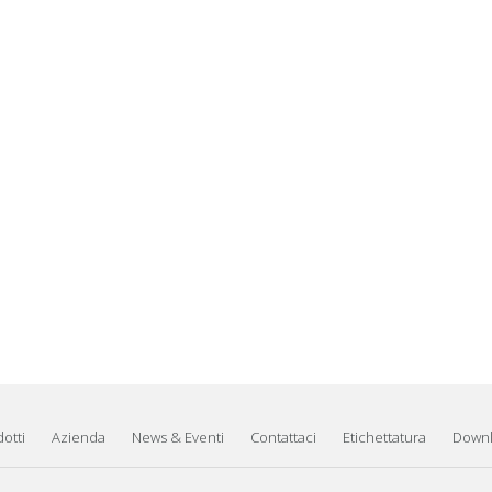
otti
Azienda
News & Eventi
Contattaci
Etichettatura
Down