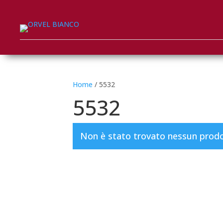
Home
/ 5532
5532
Non è stato trovato nessun prodot