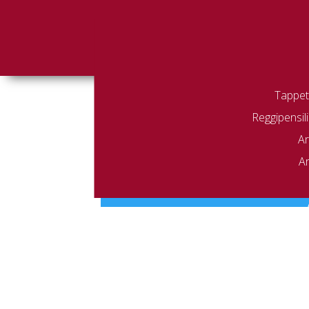
Tappeti
Reggipensili
Home
/ 5530
5530
Ar
Ar
Non è stato trovato nessun prodot