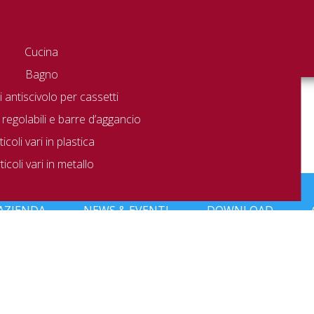
Cucina
Bagno
 antiscivolo per cassetti
 regolabili e barre d’aggancio
ticoli vari in plastica
ticoli vari in metallo
to che corrisponde alla tua selezione.
AZIENDA
NEWS & EVENTI
DOWNLOAD