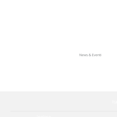
Tappeti a
Reggipensili r
Artic
News & Eventi
Arti
It
Inglese