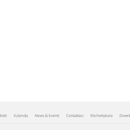
otti
Azienda
News & Eventi
Contattaci
Etichettatura
Down