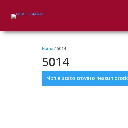
Home
/ 5014
5014
Non è stato trovato nessun prodot