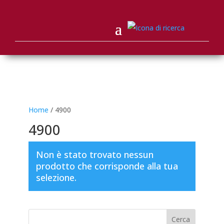
Home
/ 4900
4900
Non è stato trovato nessun
prodotto che corrisponde alla tua
selezione.
Cerca