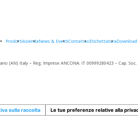
Prodotti
Azienda
News & Eventi
Contattaci
Etichettatura
Download
amerano (AN) Italy – Reg. Imprese ANCONA: IT 00999280423 – Cap. Soc
iva sulla raccolta
Le tue preferenze relative alla priva