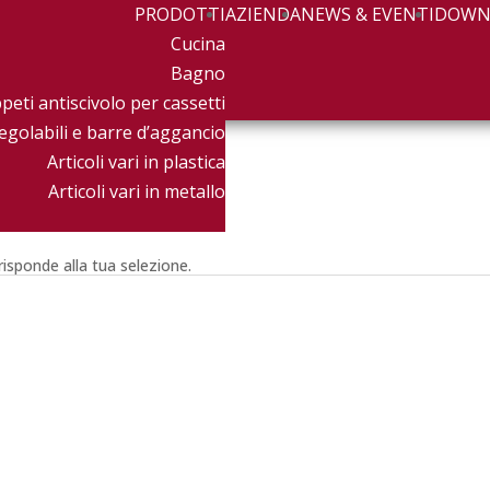
PRODOTTI
AZIENDA
NEWS & EVENTI
DOWN
Cucina
Bagno
peti antiscivolo per cassetti
egolabili e barre d’aggancio
Articoli vari in plastica
Articoli vari in metallo
isponde alla tua selezione.