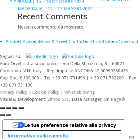
SICAM | 15 – 18 OTTOBRE 2024
MADERALIA | 14 – 17 MAGGIO 2024
Recent Comments
Nessun commento da mostrare.
Prodotti
Azienda
News & Eventi
Contattaci
Etichettatura
Download
Seguici su:
Euro Orvel s.r.l. a socio unico – Via Della Sbrozzola, 3 – 60021
Camerano (AN) Italy – Reg. Imprese ANCONA: IT 00999280423 –
Cap. Soc. € 100.000 – Tel. +39 071 731496 | + 39 071 732200 – Fax
+39 071 731190
Privacy Policy
|
Cookie Policy
|
Whistleblowing
Visual & Development:
Lithos S.r.l.
, Data Manager:
On Page®
Le tue preferenze relative alla privacy
Informativa sulla raccolta