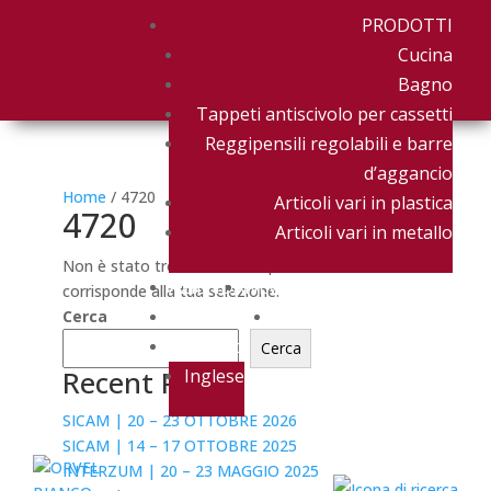
PRODOTTI
Cucina
Bagno
Tappeti antiscivolo per cassetti
Reggipensili regolabili e barre
d’aggancio
Home
/ 4720
Articoli vari in plastica
4720
Articoli vari in metallo
Non è stato trovato nessun prodotto che
AZIENDA
NEWS & EVENTI
corrisponde alla tua selezione.
DOWNLOAD
CONTATTACI
Cerca
Italiano
Cerca
Recent Posts
Inglese
SICAM | 20 – 23 OTTOBRE 2026
SICAM | 14 – 17 OTTOBRE 2025
INTERZUM | 20 – 23 MAGGIO 2025