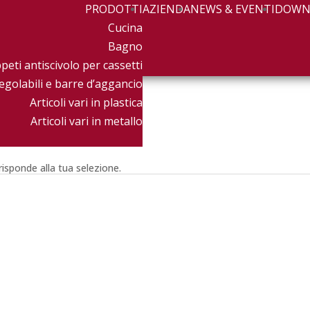
PRODOTTI
AZIENDA
NEWS & EVENTI
DOWN
Cucina
Bagno
peti antiscivolo per cassetti
egolabili e barre d’aggancio
Articoli vari in plastica
Articoli vari in metallo
isponde alla tua selezione.