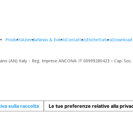
Prodotti
Azienda
News & Eventi
Contattaci
Etichettatura
Download
amerano (AN) Italy – Reg. Imprese ANCONA: IT 00999280423 – Cap. Soc
iva sulla raccolta
Le tue preferenze relative alla priva