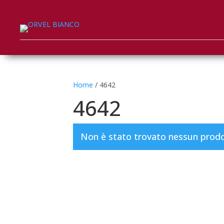
Home
/ 4642
4642
Non è stato trovato nessun prodot