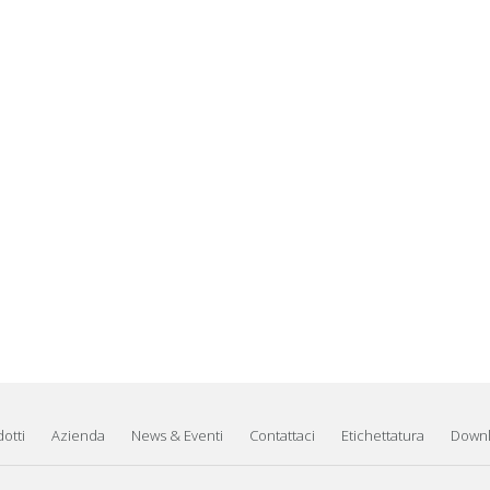
otti
Azienda
News & Eventi
Contattaci
Etichettatura
Down