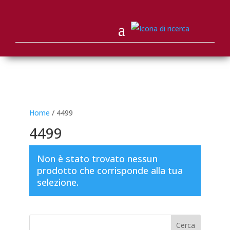
Home
/ 4499
4499
Non è stato trovato nessun
prodotto che corrisponde alla tua
selezione.
Cerca