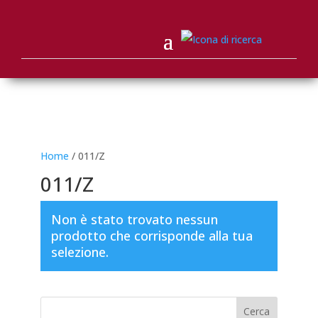
Home
/ 011/Z
011/Z
Non è stato trovato nessun
prodotto che corrisponde alla tua
selezione.
Cerca