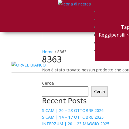
Tap
Reggipensili r
Home
/ 8363
8363
Non è stato trovato nessun prodotto che corr
Cerca
Cerca
Recent Posts
SICAM | 20 – 23 OTTOBRE 2026
SICAM | 14 – 17 OTTOBRE 2025
INTERZUM | 20 – 23 MAGGIO 2025