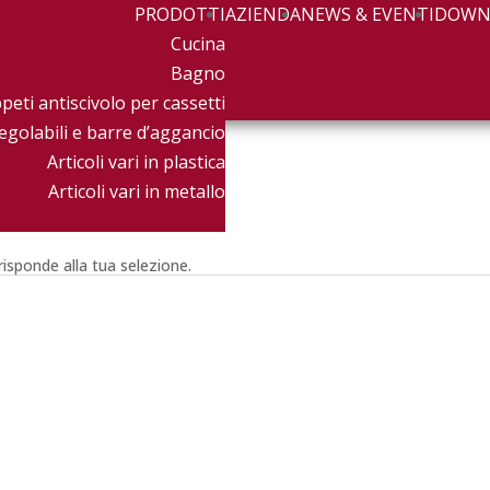
PRODOTTI
AZIENDA
NEWS & EVENTI
DOWN
Cucina
Bagno
peti antiscivolo per cassetti
egolabili e barre d’aggancio
Articoli vari in plastica
Articoli vari in metallo
isponde alla tua selezione.