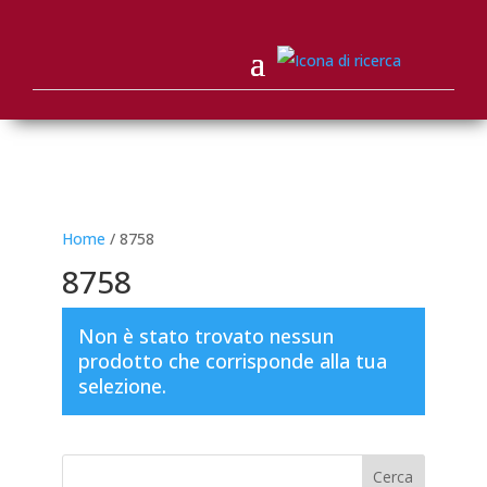
Home
/ 8758
8758
Non è stato trovato nessun
prodotto che corrisponde alla tua
selezione.
Cerca