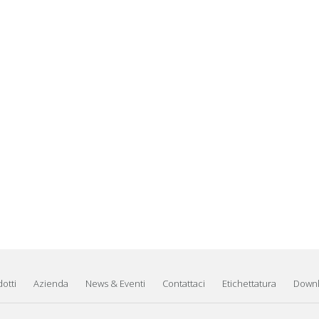
otti
Azienda
News & Eventi
Contattaci
Etichettatura
Down