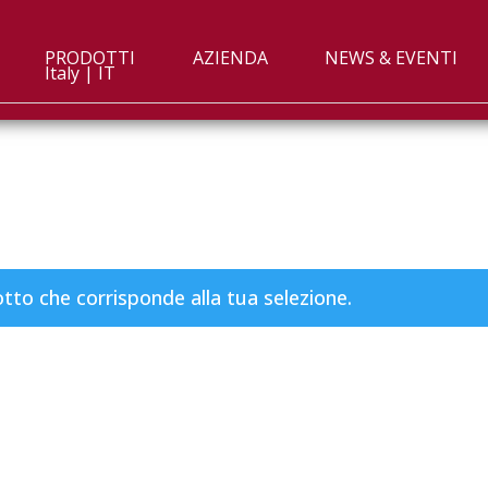
PRODOTTI
AZIENDA
NEWS & EVENTI
Italy | IT
to che corrisponde alla tua selezione.