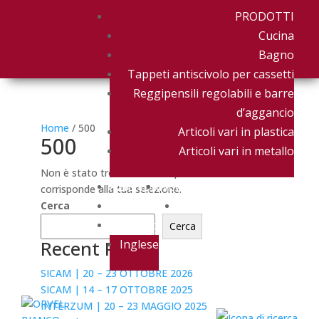
PRODOTTI
Cucina
Bagno
Tappeti antiscivolo per cassetti
Reggipensili regolabili e barre
d’aggancio
Home
/ 500
Articoli vari in plastica
500
Articoli vari in metallo
Non è stato trovato nessun prodotto che
AZIENDA
NEWS & EVENTI
corrisponde alla tua selezione.
DOWNLOAD
CONTATTACI
Cerca
Italiano
Cerca
Recent Posts
Inglese
SICAM | 20 – 23 OTTOBRE 2026
SICAM | 14 – 17 OTTOBRE 2025
INTERZUM | 20 – 23 MAGGIO 2025