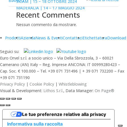
SICAM | 15 – 18 OTTOBRE 2024
MADERALIA | 14 – 17 MAGGIO 2024
Recent Comments
Nessun commento da mostrare.
Prodotti
Azienda
News & Eventi
Contattaci
Etichettatura
Download
Seguici su:
Euro Orvel s.r.l. a socio unico – Via Della Sbrozzola, 3 – 60021
Camerano (AN) Italy – Reg. Imprese ANCONA: IT 00999280423 –
Cap. Soc. € 100.000 – Tel. +39 071 731496 | + 39 071 732200 – Fax
+39 071 731190
Privacy Policy
|
Cookie Policy
|
Whistleblowing
Visual & Development:
Lithos S.r.l.
, Data Manager:
On Page®
Le tue preferenze relative alla privacy
Informativa sulla raccolta