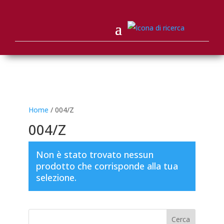
Home
/ 004/Z
004/Z
Non è stato trovato nessun
prodotto che corrisponde alla tua
selezione.
Cerca