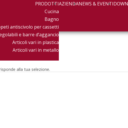
PRODOTTI
AZIENDA
NEWS & EVENTI
DOWN
Cucina
Bagno
peti antiscivolo per cassetti
egolabili e barre d’aggancio
Articoli vari in plastica
Articoli vari in metallo
isponde alla tua selezione.