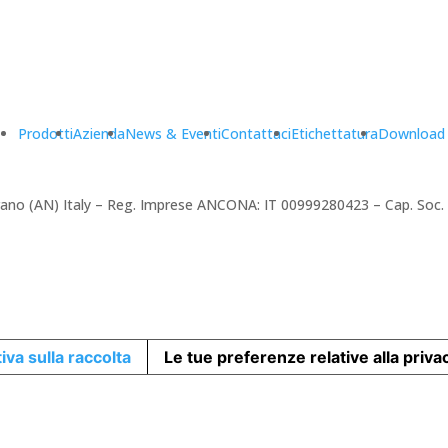
Prodotti
Azienda
News & Eventi
Contattaci
Etichettatura
Download
amerano (AN) Italy – Reg. Imprese ANCONA: IT 00999280423 – Cap. Soc
iva sulla raccolta
Le tue preferenze relative alla priva