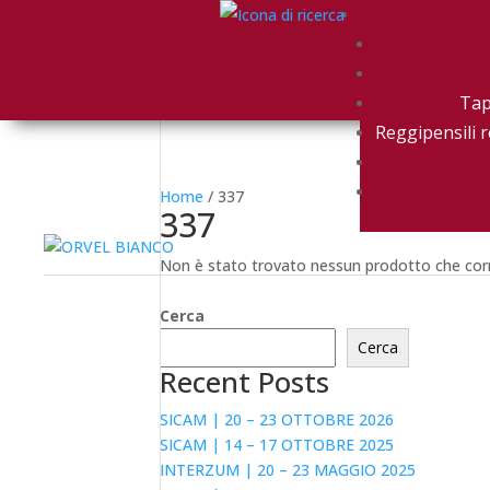
Tap
Reggipensili r
Home
/ 337
337
Non è stato trovato nessun prodotto che corr
Cerca
Cerca
Recent Posts
SICAM | 20 – 23 OTTOBRE 2026
SICAM | 14 – 17 OTTOBRE 2025
INTERZUM | 20 – 23 MAGGIO 2025