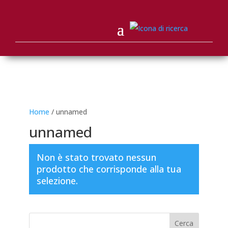
Home
/ unnamed
unnamed
Non è stato trovato nessun
prodotto che corrisponde alla tua
selezione.
Cerca