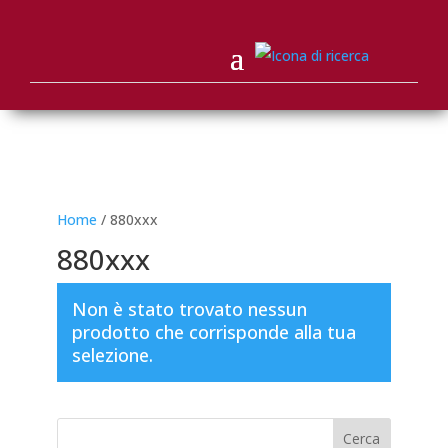
Home
/ 880xxx
880xxx
Non è stato trovato nessun
prodotto che corrisponde alla tua
selezione.
Cerca