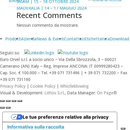
SICAM | 15 – 18 OTTOBRE 2024
MADERALIA | 14 – 17 MAGGIO 2024
Recent Comments
Nessun commento da mostrare.
Prodotti
Azienda
News & Eventi
Contattaci
Etichettatura
Download
Seguici su:
Euro Orvel s.r.l. a socio unico – Via Della Sbrozzola, 3 – 60021
Camerano (AN) Italy – Reg. Imprese ANCONA: IT 00999280423 –
Cap. Soc. € 100.000 – Tel. +39 071 731496 | + 39 071 732200 – Fax
+39 071 731190
Privacy Policy
|
Cookie Policy
|
Whistleblowing
Visual & Development:
Lithos S.r.l.
, Data Manager:
On Page®
Le tue preferenze relative alla privacy
Informativa sulla raccolta