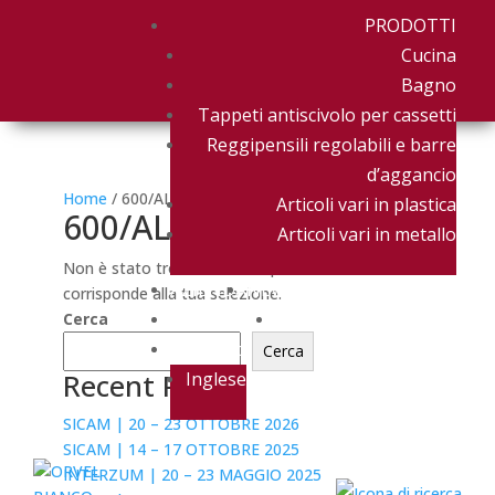
PRODOTTI
Cucina
Bagno
Tappeti antiscivolo per cassetti
Reggipensili regolabili e barre
d’aggancio
Home
/ 600/AL/1013
Articoli vari in plastica
600/AL/1013
Articoli vari in metallo
Non è stato trovato nessun prodotto che
AZIENDA
NEWS & EVENTI
corrisponde alla tua selezione.
DOWNLOAD
CONTATTACI
Cerca
Italiano
Cerca
Recent Posts
Inglese
SICAM | 20 – 23 OTTOBRE 2026
SICAM | 14 – 17 OTTOBRE 2025
INTERZUM | 20 – 23 MAGGIO 2025