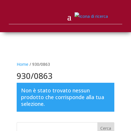
Home
/ 930/0863
930/0863
Non è stato trovato nessun
prodotto che corrisponde alla tua
selezione.
Cerca