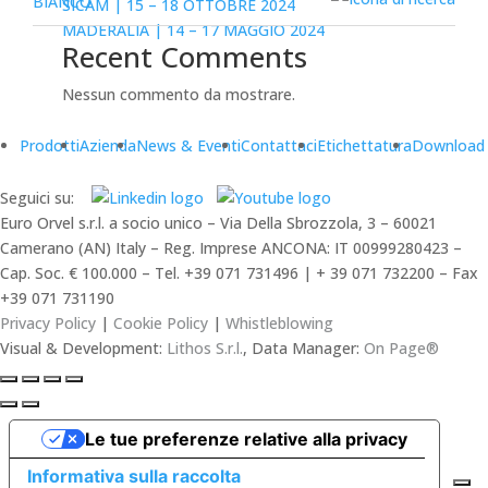
SICAM | 15 – 18 OTTOBRE 2024
MADERALIA | 14 – 17 MAGGIO 2024
Recent Comments
Nessun commento da mostrare.
Prodotti
Azienda
News & Eventi
Contattaci
Etichettatura
Download
Seguici su:
Euro Orvel s.r.l. a socio unico – Via Della Sbrozzola, 3 – 60021
Camerano (AN) Italy – Reg. Imprese ANCONA: IT 00999280423 –
Cap. Soc. € 100.000 – Tel. +39 071 731496 | + 39 071 732200 – Fax
+39 071 731190
Privacy Policy
|
Cookie Policy
|
Whistleblowing
Visual & Development:
Lithos S.r.l.
, Data Manager:
On Page®
Le tue preferenze relative alla privacy
Informativa sulla raccolta