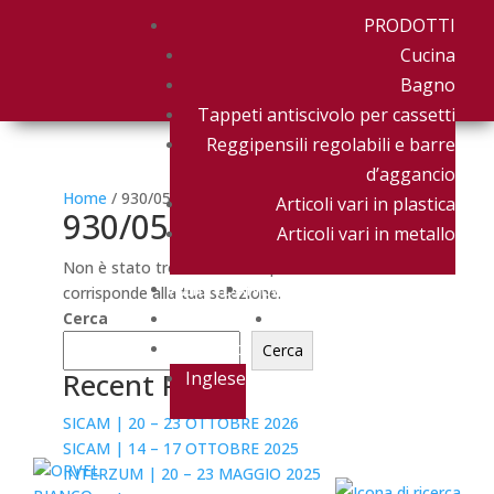
PRODOTTI
Cucina
Bagno
Tappeti antiscivolo per cassetti
Reggipensili regolabili e barre
d’aggancio
Home
/ 930/0563
Articoli vari in plastica
930/0563
Articoli vari in metallo
Non è stato trovato nessun prodotto che
AZIENDA
NEWS & EVENTI
corrisponde alla tua selezione.
DOWNLOAD
CONTATTACI
Cerca
Italiano
Cerca
Recent Posts
Inglese
SICAM | 20 – 23 OTTOBRE 2026
SICAM | 14 – 17 OTTOBRE 2025
INTERZUM | 20 – 23 MAGGIO 2025