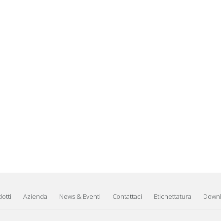
otti
Azienda
News & Eventi
Contattaci
Etichettatura
Down