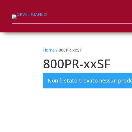
Home
/ 800PR-xxSF
800PR-xxSF
Non è stato trovato nessun prodot