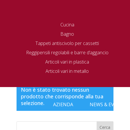
Cucina
Bagno
Tappeti antiscivolo per cassetti
Reggipensili regolabili e barre d’aggancio
Articoli vari in plastica
Home
/ 805Fxx.0001
Articoli vari in metallo
805Fxx.0001
Non è stato trovato nessun
prodotto che corrisponde alla tua
selezione.
AZIENDA
NEWS & EVENTI
Cerca