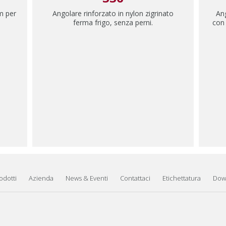
m per
Angolare rinforzato in nylon zigrinato
Ang
ferma frigo, senza perni.
con 
odotti
Azienda
News & Eventi
Contattaci
Etichettatura
Dow