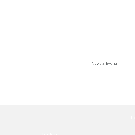
Tappeti a
Reggipensili r
Artic
News & Eventi
Arti
It
Inglese