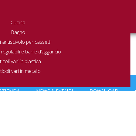
Cucina
Bagno
 antiscivolo per cassetti
 regolabili e barre d’aggancio
ticoli vari in plastica
ticoli vari in metallo
to che corrisponde alla tua selezione.
AZIENDA
NEWS & EVENTI
DOWNLOAD