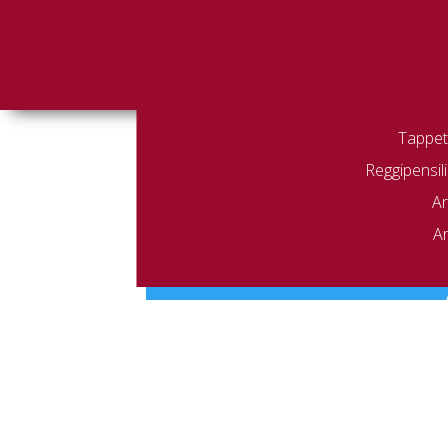
Tappeti
Reggipensili
Home
/ 805Dxx.0001
805Dxx.0001
Ar
Ar
Non è stato trovato nessun prodot