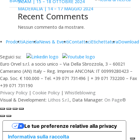
SICAM | 15 – 18 OTTOBRE 2024
MADERALIA | 14 – 17 MAGGIO 2024
Recent Comments
Nessun commento da mostrare.
Prodotti
Azienda
News & Eventi
Contattaci
Etichettatura
Download
Seguici su:
Euro Orvel s.r.l. a socio unico – Via Della Sbrozzola, 3 – 60021
Camerano (AN) Italy – Reg. Imprese ANCONA: IT 00999280423 –
Cap. Soc. € 100.000 – Tel. +39 071 731496 | + 39 071 732200 – Fax
+39 071 731190
Privacy Policy
|
Cookie Policy
|
Whistleblowing
Visual & Development:
Lithos S.r.l.
, Data Manager:
On Page®
Le tue preferenze relative alla privacy
Informativa sulla raccolta