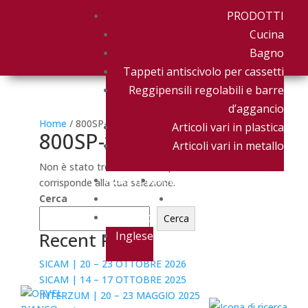
PRODOTTI
Cucina
Bagno
Tappeti antiscivolo per cassetti
Reggipensili regolabili e barre
d’aggancio
Home
/ 800SP-xxSF
Articoli vari in plastica
800SP-xxSF
Articoli vari in metallo
Non è stato trovato nessun prodotto che
AZIENDA
NEWS & EVENTI
corrisponde alla tua selezione.
DOWNLOAD
CONTATTACI
Cerca
Italiano
Cerca
Recent Posts
Inglese
SICAM | 20 – 23 OTTOBRE 2026
SICAM | 14 – 17 OTTOBRE 2025
INTERZUM | 20 – 23 MAGGIO 2025