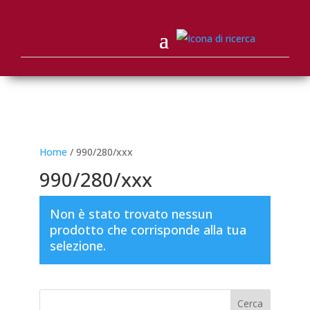
Home
/ 990/280/xxx
990/280/xxx
Non è stato trovato nessun
prodotto che corrisponde alla tua
selezione.
Cerca