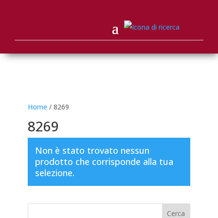
Home
/ 8269
8269
Non è stato trovato nessun
prodotto che corrisponde alla tua
selezione.
Cerca