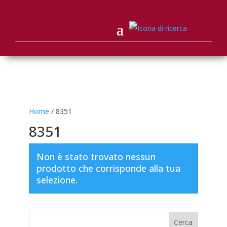
Home
/ 8351
8351
Non è stato trovato nessun
prodotto che corrisponde alla tua
selezione.
Cerca