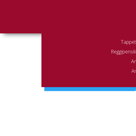
Tappeti
Reggipensili
Home
/ 8651
8651
Ar
Ar
Non è stato trovato nessun prodot