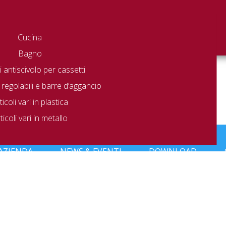
Cucina
Bagno
 antiscivolo per cassetti
 regolabili e barre d’aggancio
ticoli vari in plastica
ticoli vari in metallo
to che corrisponde alla tua selezione.
AZIENDA
NEWS & EVENTI
DOWNLOAD