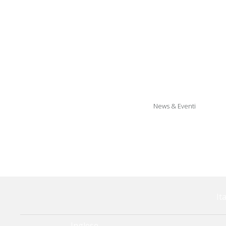
Tappeti a
Reggipensili r
Artic
News & Eventi
Arti
It
Inglese