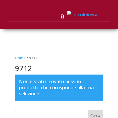
Home
/ 9712
9712
Non è stato trovato nessun
prodotto che corrisponde alla tua
selezione.
Cerca