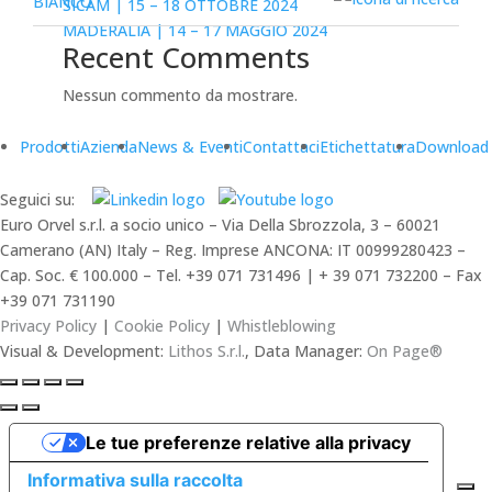
SICAM | 15 – 18 OTTOBRE 2024
MADERALIA | 14 – 17 MAGGIO 2024
Recent Comments
Nessun commento da mostrare.
Prodotti
Azienda
News & Eventi
Contattaci
Etichettatura
Download
Seguici su:
Euro Orvel s.r.l. a socio unico – Via Della Sbrozzola, 3 – 60021
Camerano (AN) Italy – Reg. Imprese ANCONA: IT 00999280423 –
Cap. Soc. € 100.000 – Tel. +39 071 731496 | + 39 071 732200 – Fax
+39 071 731190
Privacy Policy
|
Cookie Policy
|
Whistleblowing
Visual & Development:
Lithos S.r.l.
, Data Manager:
On Page®
Le tue preferenze relative alla privacy
Informativa sulla raccolta