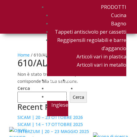
PRODOTTI
Cucina
Bagno
Tappeti antiscivolo per cassetti
Reggipensili regolabili e barre
d’aggancio
Home
/ 610/AL/LUX/0563
Articoli vari in plastica
610/AL/LUX/0563
Articoli vari in metallo
Non è stato trovato nessun prodotto che
AZIENDA
NEWS & EVENTI
corrisponde alla tua selezione.
DOWNLOAD
CONTATTACI
Cerca
Italiano
Cerca
Recent Posts
Inglese
SICAM | 20 – 23 OTTOBRE 2026
SICAM | 14 – 17 OTTOBRE 2025
INTERZUM | 20 – 23 MAGGIO 2025