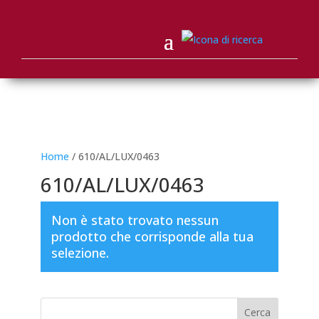
Home
/ 610/AL/LUX/0463
610/AL/LUX/0463
Non è stato trovato nessun
prodotto che corrisponde alla tua
selezione.
Cerca