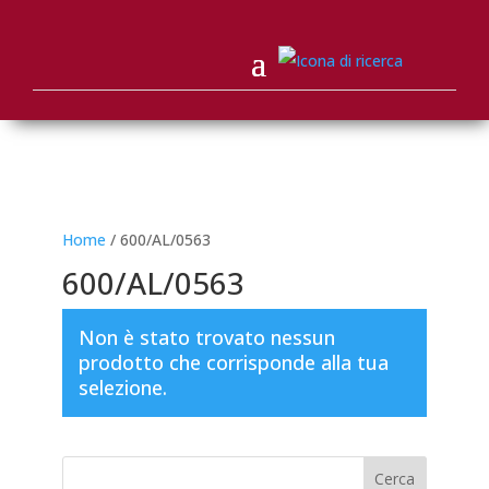
Home
/ 600/AL/0563
600/AL/0563
Non è stato trovato nessun
prodotto che corrisponde alla tua
selezione.
Cerca