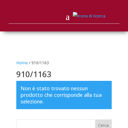
Home
/ 910/1163
910/1163
Non è stato trovato nessun
prodotto che corrisponde alla tua
selezione.
Cerca