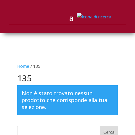
Home
/ 135
135
Non è stato trovato nessun
prodotto che corrisponde alla tua
selezione.
Cerca