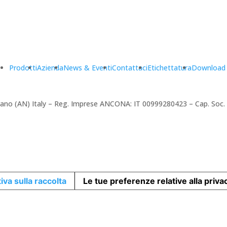
Prodotti
Azienda
News & Eventi
Contattaci
Etichettatura
Download
amerano (AN) Italy – Reg. Imprese ANCONA: IT 00999280423 – Cap. Soc
iva sulla raccolta
Le tue preferenze relative alla priva