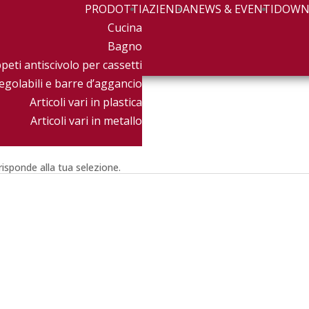
PRODOTTI
AZIENDA
NEWS & EVENTI
DOWN
Cucina
Bagno
peti antiscivolo per cassetti
egolabili e barre d’aggancio
Articoli vari in plastica
Articoli vari in metallo
isponde alla tua selezione.