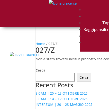
Tap
Reggipensili r
Home
/ 027/Z
027/Z
Non è stato trovato nessun prodotto che corr
Cerca
Cerca
Recent Posts
SICAM | 20 – 23 OTTOBRE 2026
SICAM | 14 – 17 OTTOBRE 2025
INTERZUM | 20 – 23 MAGGIO 2025