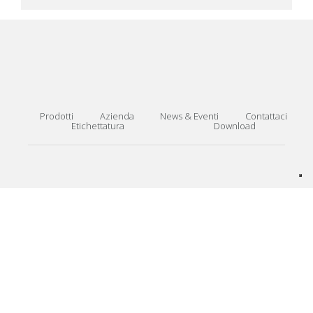
Prodotti
Azienda
News & Eventi
Contattaci
Etichettatura
Download
Euro Orvel s.r.l. a socio unico – Via Della Sbrozzola, 3 – 60021
Camerano (AN) Italy – Reg. Imprese ANCONA: IT 00999280423 –
Cap. Soc. € 100.000 – Tel. +39 071 731496 | + 39 071 732200 –
Fax +39 071 731190
Privacy Policy
|
Cookie Policy
|
Whistleblowing